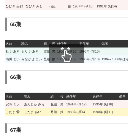
ひびき 美都
ひびき みと
花組
娘
1987年 (研10)
1991年 (研14)
65期
名前
読み
組
役
就任年
退任年
備考
杜 けあき
もり けあき
雪組
男
1988年 (研10)
1993年 (研15)
南風 まい
みなかぜ まい
星組
娘
1983年 (研5)
1988年 (研10)
1984～1986年は湖
スクロールできます
66期
名前
読み
組
役
就任年
退任年
備考
安寿 ミラ
あんじゅ みら
花組
男
1991年 (研12)
1995年 (研16)
こだま 愛
こだま あい
月組
娘
1985年 (研6)
1990年 (研11)
67期