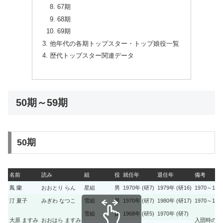
67期
68期
69期
他年代の各期トップスター・トップ娘役一覧
歴代トップスター関連データ
50期～59期
50期
名前
読み
組
役
就任年
退任年
備考
鳳 蘭
おおとり らん
星組
男
1970年 (研7)
1979年 (研16)
1970～1
汀 夏子
みぎわ なつこ
雪組
男
1970年 (研7)
1980年 (研17)
1970～1
雪組
娘
1968年 (研5)
1970年 (研7)
大原 ますみ
おおはら ますみ
入団時の芸