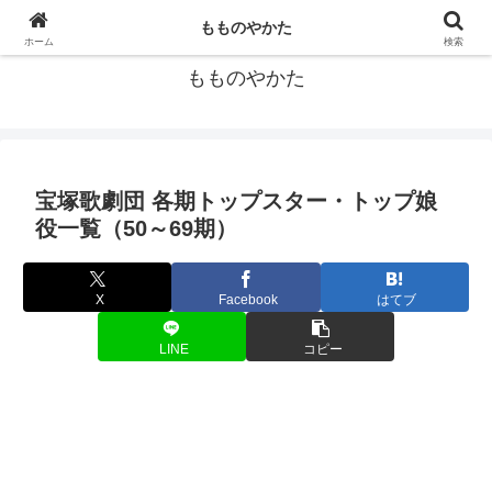
宝塚歌劇団の個人的データ集
もものやかた
ホーム
検索
もものやかた
宝塚歌劇団 各期トップスター・トップ娘
役一覧（50～69期）
X
Facebook
はてブ
LINE
コピー