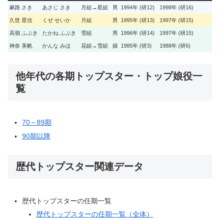
麻路 さき
あさじ さき
月組→星組
男
1994年 (研12)
1998年 (研16)
久世 星佳
くぜ せいか
月組
男
1995年 (研13)
1997年 (研15)
高嶺 ふぶき
たかね ふぶき
雪組
男
1996年 (研14)
1997年 (研15)
神奈 美帆
かんな みほ
花組→雪組
娘
1985年 (研3)
1988年 (研6)
他年代の各期トップスター・トップ娘役一
覧
70～89期
90期以降
歴代トップスター関連データ
歴代トップスターの任期一覧
歴代トップスターの任期一覧（全体）