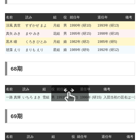
名前
読み
組
役
就任年
退任年
備考
涼風 真世
すずかぜ まよ
月組
男
1990年 (研10)
1993年 (研13)
真矢 みき
まや みき
花組
男
1995年 (研15)
1998年 (研18)
黒木 瞳
くろき ひとみ
月組
娘
1982年 (研2)
1985年 (研5)
毬藻 えり
まりも えり
星組
娘
1989年 (研9)
1992年 (研12)
68期
名前
読み
組
役
就任年
退任年
備考
一路 真輝
いちろ まき
雪組
男
1993年 (研12)
1996年 (研15)
入団当初の芸名は一路 
スクロールできます
69期
名前
読み
組
役
就任年
退任年
備考