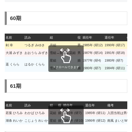
60期
名前
読み
組
役
就任年
退任年
備
剣 幸
つるぎ みゆき
月組
男
1985年 (研12)
1990年 (研17)
大浦 みずき
おおうら みずき
雪組→星組→花組
男
1987年 (研14)
1991年 (研18)
星組
娘
1977年 (研4)
1980年 (研7)
遥 くらら
はるか くらら
入
スクロールできます
雪組
娘
1980年 (研7)
1984年 (研11)
61期
名前
読み
組
役
就任年
退任年
備考
若葉 ひろみ
わかば ひろみ
花組
娘
1981年 (研7)
1985年 (研11)
入団当初は男役、1
湖条 れいか
こじょう れいか
星組
娘
1984年 (研10)
1986年 (研12)
南風 まいとW体
スクロールできます