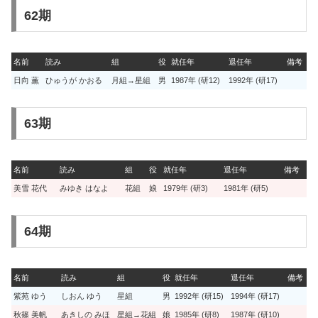
62期
名前
読み
組
役
就任年
退任年
備考
日向 薫
ひゅうが かおる
月組→星組
男
1987年 (研12)
1992年 (研17)
63期
名前
読み
組
役
就任年
退任年
備考
美雪 花代
みゆき はなよ
花組
娘
1979年 (研3)
1981年 (研5)
64期
名前
読み
組
役
就任年
退任年
備考
紫苑 ゆう
しおん ゆう
星組
男
1992年 (研15)
1994年 (研17)
秋篠 美帆
あきしの みほ
星組→花組
娘
1985年 (研8)
1987年 (研10)