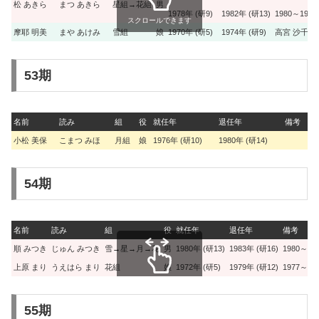
松 あきら
まつ あきら
星組→花組
男
1978年 (研9)
1982年 (研13)
1980～19
スクロールできます
摩耶 明美
まや あけみ
雪組
娘
1970年 (研5)
1974年 (研9)
高宮 沙千と
53期
名前
読み
組
役
就任年
退任年
備考
小松 美保
こまつ みほ
月組
娘
1976年 (研10)
1980年 (研14)
54期
名前
読み
組
役
就任年
退任年
備考
順 みつき
じゅん みつき
雪→星→月→花
男
1980年 (研13)
1983年 (研16)
1980～
上原 まり
うえはら まり
花組
娘
1972年 (研5)
1979年 (研12)
1977～
スクロールできます
55期