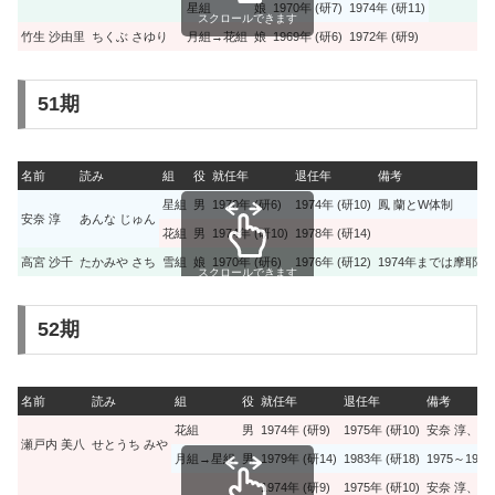
星組
娘
1970年 (研7)
1974年 (研11)
スクロールできます
竹生 沙由里
ちくぶ さゆり
月組→花組
娘
1969年 (研6)
1972年 (研9)
51期
名前
読み
組
役
就任年
退任年
備考
星組
男
1970年 (研6)
1974年 (研10)
鳳 蘭とW体制
安奈 淳
あんな じゅん
花組
男
1974年 (研10)
1978年 (研14)
高宮 沙千
たかみや さち
雪組
娘
1970年 (研6)
1976年 (研12)
1974年までは摩耶
スクロールできます
52期
名前
読み
組
役
就任年
退任年
備考
花組
男
1974年 (研9)
1975年 (研10)
安奈 淳、松
瀬戸内 美八
せとうち みや
月組→星組
男
1979年 (研14)
1983年 (研18)
1975～1
1974年 (研9)
1975年 (研10)
安奈 淳、瀬