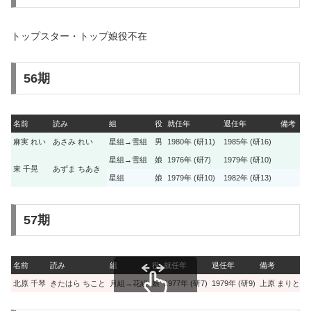
トップスター・トップ娘役不在
56期
名前
読み
組
役
就任年
退任年
備考
麻実 れい
あさみ れい
星組→雪組
男
1980年 (研11)
1985年 (研16)
星組→雪組
娘
1976年 (研7)
1979年 (研10)
東 千晃
あずま ちあき
星組
娘
1979年 (研10)
1982年 (研13)
57期
名前
読み
組
役
就任年
退任年
備考
北原 千琴
きたはら ちこと
月組→花組
娘
1977年 (研7)
1979年 (研9)
上原 まりとW
スクロールできます