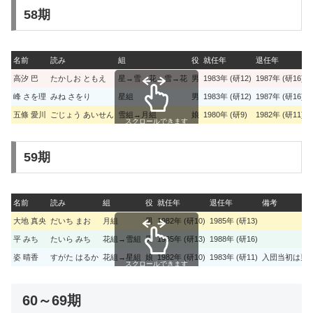
58期
名前
読み
組
役
就任年
退任年
高汐 巴
たかしお ともえ
星→雪→花→雪→花
男
1983年 (研12)
1987年 (研16)
峰 さを理
みね さをり
星組
男
1983年 (研12)
1987年 (研16)
五條 愛川
ごじょう あいせん
雪組→月組
娘
1980年 (研9)
1982年 (研11)
スクロールできます
59期
名前
読み
組
役
就任年
退任年
備考
大地 真央
だいち まお
月組
男
1982年 (研10)
1985年 (研13)
平 みち
たいら みち
花組→雪組
男
1985年 (研13)
1988年 (研16)
姿 晴香
すがた はるか
花組→星組
娘
1982年 (研10)
1983年 (研11)
入団当初は男役、
スクロールできます
60～69期