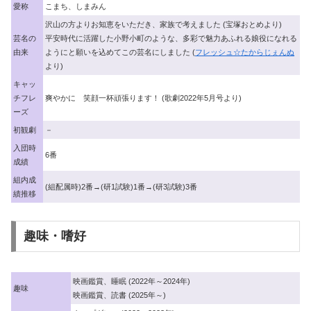
愛称
こまち、しまみん
沢山の方よりお知恵をいただき、家族で考えました (宝塚おとめより)
芸名の
平安時代に活躍した小野小町のような、多彩で魅力あふれる娘役になれる
由来
ようにと願いを込めてこの芸名にしました (
フレッシュ☆たからじぇんぬ
より)
キャッ
チフレ
爽やかに 笑顔一杯頑張ります！ (歌劇2022年5月号より)
ーズ
初観劇
－
入団時
6番
成績
組内成
(組配属時)2番→(研1試験)1番→(研3試験)3番
績推移
趣味・嗜好
映画鑑賞、睡眠 (2022年～2024年)
趣味
映画鑑賞、読書 (2025年～)