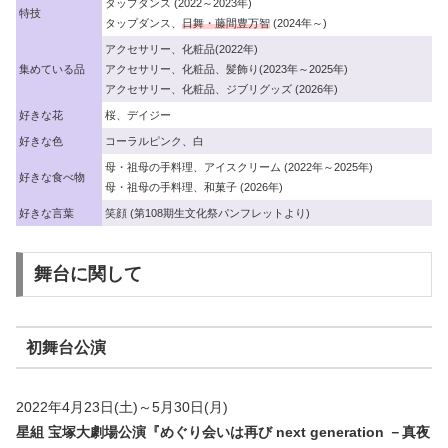
タップダンス (2022～2023年)
特技
タップダンス、
日舞・藤間豊万智
(2024年～)
アクセサリー、化粧品(2022年)
集めている品
アクセサリー、化粧品、髪飾り(2023年～2025年)
アクセサリー、化粧品、ジブリグッズ (2026年)
好きな花
桜、デイジー
好きな色
コーラルピンク、白
母・祖母の手料理、アイスクリーム (2022年～2025年)
好きな食べ物
母・祖母の手料理、和菓子 (2026年)
好きな言葉
笑顔 (第108期生文化祭パンフレットより)
舞台に関して
初舞台公演
2022年4月23日(土)～5月30日(月)
星組 宝塚大劇場公演『めぐり会いは再び next generation －真夜