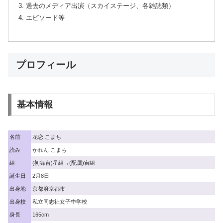
過去のメディア出演（スカイステージ、各雑誌類）
エピソード等
プロフィール
基本情報
名前
花恋 こまち
読み
かれん こまち
組
(初舞台)星組→(配属)宙組
誕生日
2月8日
出身地
京都府京都市
出身校
私立同志社女子中学校
身長
165cm