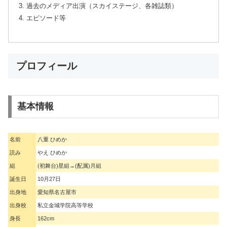
過去のメディア出演（スカイステージ、各雑誌類）
エピソード等
プロフィール
基本情報
名前
八重 ひめか
読み
やえ ひめか
組
(初舞台)星組→(配属)月組
誕生日
10月27日
出身地
愛知県名古屋市
出身校
私立金城学院高等学校
身長
162cm