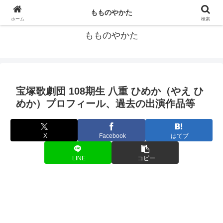
宝塚歌劇団の個人的データ集
もものやかた
ホーム
検索
もものやかた
宝塚歌劇団 108期生 八重 ひめか（やえ ひ
めか）プロフィール、過去の出演作品等
X
Facebook
はてブ
LINE
コピー