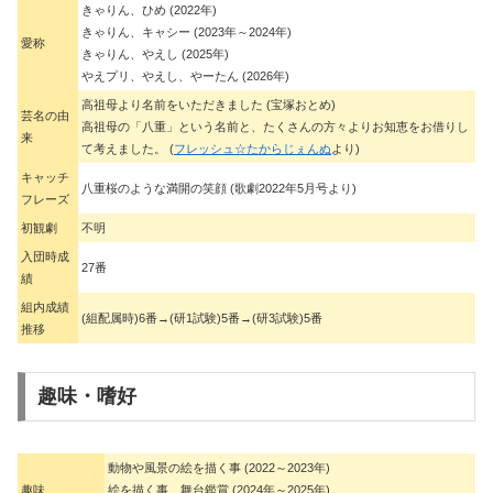
きゃりん、ひめ (2022年)
きゃりん、キャシー (2023年～2024年)
愛称
きゃりん、やえし (2025年)
やえプリ、やえし、やーたん (2026年)
高祖母より名前をいただきました (宝塚おとめ)
芸名の由
高祖母の「八重」という名前と、たくさんの方々よりお知恵をお借りし
来
て考えました。 (
フレッシュ☆たからじぇんぬ
より)
キャッチ
八重桜のような満開の笑顔 (歌劇2022年5月号より)
フレーズ
初観劇
不明
入団時成
27番
績
組内成績
(組配属時)6番→(研1試験)5番→(研3試験)5番
推移
趣味・嗜好
動物や風景の絵を描く事 (2022～2023年)
趣味
絵を描く事、舞台鑑賞 (2024年～2025年)