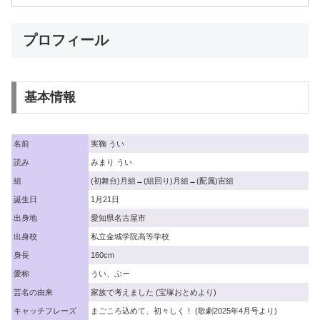
プロフィール
基本情報
名前
実鞠 うい
読み
みまり うい
組
(初舞台)月組→(組回り)月組→(配属)宙組
誕生日
1月21日
出身地
愛知県名古屋市
出身校
私立金城学院高等学校
身長
160cm
愛称
うい、ぶー
芸名の由来
家族で考えました (宝塚おとめより)
キャッチフレーズ
まごころ込めて、初々しく！ (歌劇2025年4月号より)