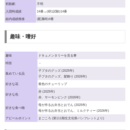
初観劇
不明
入団時成績
14番→(研1試験)14番
組内成績推移
(配属時)4番
趣味・嗜好
趣味
ドキュメンタリーを見る事
特技
－
子ブタのグッズ (2025年)
集めている品
子ブタのグッズ、髪飾り (2026年)
好きな花
黄色のチューリップ
赤 (2025年)
好きな色
赤、サーモンピンク (2026年)
母が作るお弁当とおでん (2025年)
好きな食べ物
母が作るお弁当とおでん、ミルクティー (2026年)
アピールポイント
まごころ (第111期生文化祭パンフレットより)