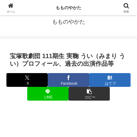
宝塚歌劇団の個人的データ集
もものやかた
ホーム
検索
もものやかた
宝塚歌劇団 111期生 実鞠 うい（みまり う
い）プロフィール、過去の出演作品等
X
Facebook
はてブ
LINE
コピー