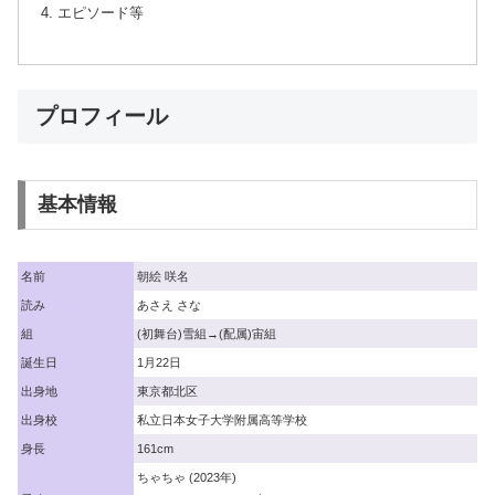
エピソード等
プロフィール
基本情報
名前
朝絵 咲名
読み
あさえ さな
組
(初舞台)雪組→(配属)宙組
誕生日
1月22日
出身地
東京都北区
出身校
私立日本女子大学附属高等学校
身長
161cm
ちゃちゃ (2023年)