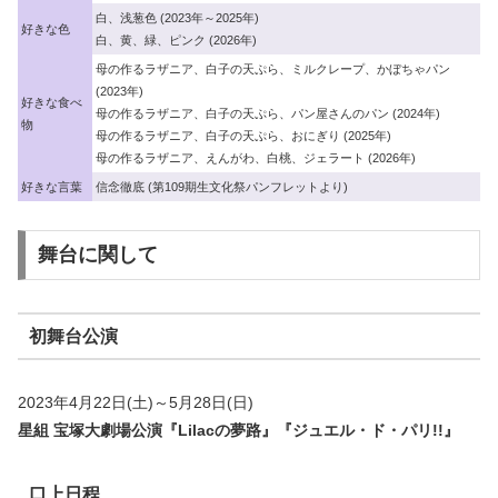
白、浅葱色 (2023年～2025年)
好きな色
白、黄、緑、ピンク (2026年)
母の作るラザニア、白子の天ぷら、ミルクレープ、かぼちゃパン
(2023年)
好きな食べ
母の作るラザニア、白子の天ぷら、パン屋さんのパン (2024年)
物
母の作るラザニア、白子の天ぷら、おにぎり (2025年)
母の作るラザニア、えんがわ、白桃、ジェラート (2026年)
好きな言葉
信念徹底 (第109期生文化祭パンフレットより)
舞台に関して
初舞台公演
2023年4月22日(土)～5月28日(日)
星組 宝塚大劇場公演『Lilacの夢路』『ジュエル・ド・パリ!!』
口上日程