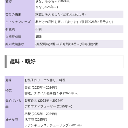
愛称
さな、ちゃちゃ (2024年)
さな (2025年～)
芸名の由来
家族と考えました (宝塚おとめより)
キャッチフレーズ
私だけの品性を磨いて参ります (歌劇2023年4月号より)
初観劇
不明
入団時成績
15番
組内成績推移
(組配属時)3番→(研1試験)4番→(研3試験)2番
趣味・嗜好
趣味
お菓子作り、パン作り、料理
書道 (2023年～2024年)
特技
書道、スタイル画を描く事 (2025年～)
集めている
製菓道具 (2023年～2024年)
品
アロマディフューザー (2025年～)
桔梗 (2023年～2024年)
好きな花
沈丁花 (2025年)
ラナンキュラス、チューリップ (2026年)