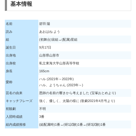
基本情報
名前
碧羽 陽
読み
あおはね よう
組
(初舞台)宙組→(配属)星組
誕生日
9月17日
出身地
山形県山形市
出身校
私立東海大学山形高等学校
身長
165cm
ハル (2021年～2022年)
愛称
ハル、ようちゃん (2023年～)
芸名の由来
恩師の名前の響きから考えました (宝塚おとめより)
キャッチフレーズ
強く、優しく、太陽の様に (歌劇2021年4月号より)
初観劇
不明
入団時成績
3番
組内成績推移
(組配属時)1番→(研1試験)1番→(研3試験)1番