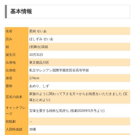
基本情報
名前
星純 せいあ
読み
ほしずみ せいあ
組
(初舞台)宙組
誕生日
10月31日
出身地
東京都品川区
出身校
私立サレジアン国際学園世田谷高等学校
身長
174cm
愛称
あめり、しず
家族のように関わって下さる方々からお知恵をいただきました (宝
芸名の由来
塚おとめより)
キャッチフレ
宝塚を愛する純粋な気持ち (歌劇2026年5月号より)
ーズ
初観劇
－
入団時成績
38番