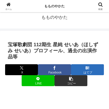
宝塚歌劇団の個人的データ集
もものやかた
ホーム
検索
もものやかた
宝塚歌劇団 112期生 星純 せいあ（ほしず
み せいあ）プロフィール、過去の出演作
品等
X
Facebook
はてブ
LINE
コピー