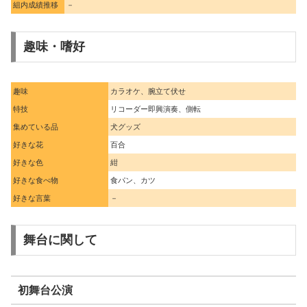
組内成績推移
－
趣味・嗜好
趣味
カラオケ、腕立て伏せ
特技
リコーダー即興演奏、側転
集めている品
犬グッズ
好きな花
百合
好きな色
紺
好きな食べ物
食パン、カツ
好きな言葉
－
舞台に関して
初舞台公演