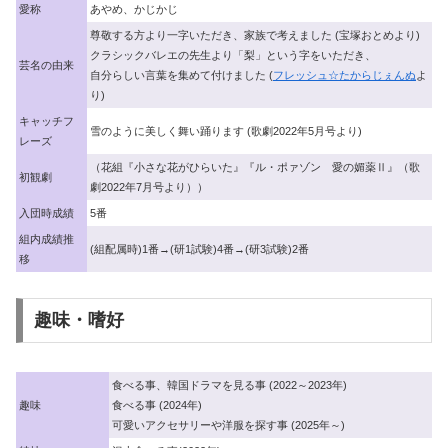
愛称
あやめ、かじかじ
尊敬する方より一字いただき、家族で考えました (宝塚おとめより)
クラシックバレエの先生より「梨」という字をいただき、
芸名の由来
自分らしい言葉を集めて付けました (
フレッシュ☆たからじぇんぬ
よ
り)
キャッチフ
雪のように美しく舞い踊ります (歌劇2022年5月号より)
レーズ
（花組『小さな花がひらいた』『ル・ポァゾン 愛の媚薬Ⅱ』（歌
初観劇
劇2022年7月号より））
入団時成績
5番
組内成績推
(組配属時)1番→(研1試験)4番→(研3試験)2番
移
趣味・嗜好
食べる事、韓国ドラマを見る事 (2022～2023年)
趣味
食べる事 (2024年)
可愛いアクセサリーや洋服を探す事 (2025年～)