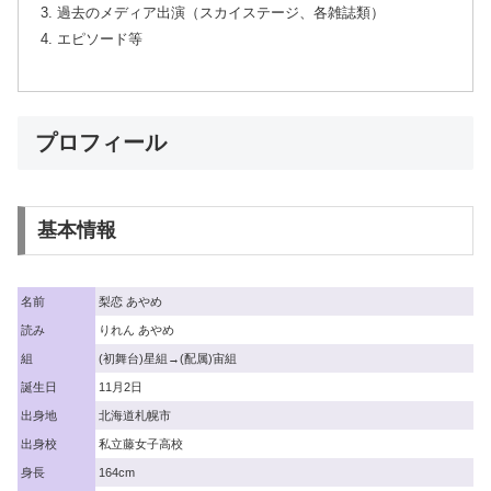
過去のメディア出演（スカイステージ、各雑誌類）
エピソード等
プロフィール
基本情報
名前
梨恋 あやめ
読み
りれん あやめ
組
(初舞台)星組→(配属)宙組
誕生日
11月2日
出身地
北海道札幌市
出身校
私立藤女子高校
身長
164cm