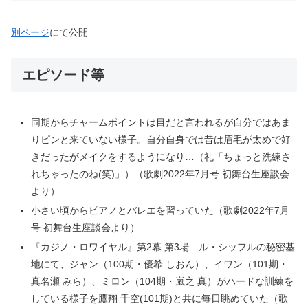
別ページ
にて公開
エピソード等
同期からチャームポイントは目だと言われるが自分ではあま
りピンと来ていない様子。自分自身では昔は眉毛が太めで好
きだったがメイクをするようになり…（礼「ちょっと洗練さ
れちゃったのね(笑)」）（歌劇2022年7月号 初舞台生座談会
より）
小さい頃からピアノとバレエを習っていた（歌劇2022年7月
号 初舞台生座談会より）
『カジノ・ロワイヤル』第2幕 第3場 ル・シッフルの秘密基
地にて、ジャン（100期・優希 しおん）、イワン（101期・
真名瀬 みら）、ミロン（104期・嵐之 真）がハードな訓練を
している様子を鷹翔 千空(101期)と共に毎日眺めていた（歌