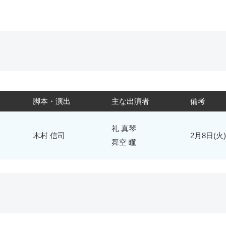
脚本・演出
主な出演者
備考
礼 真琴
木村 信司
2月8日(火
舞空 瞳