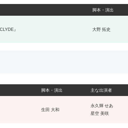
脚本・演出
 CLYDE』
大野 拓史
脚本・演出
主な出演者
永久輝 せあ
生田 大和
星空 美咲