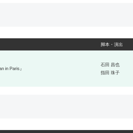
脚本・演出
石田 昌也
n in Paris』
指田 珠子