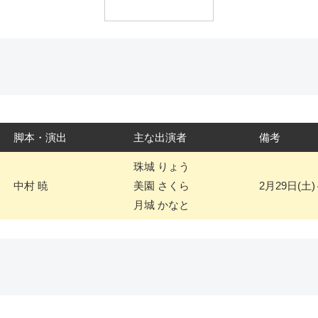
脚本・演出
主な出演者
備考
珠城 りょう
中村 暁
美園 さくら
2月29日(土
月城 かなと