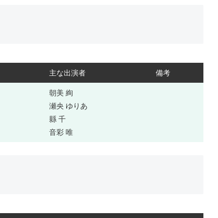
主な出演者
備考
朝美 絢
瀬央 ゆりあ
縣 千
音彩 唯