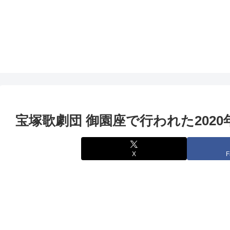
宝塚歌劇団 御園座で行われた202
X
F