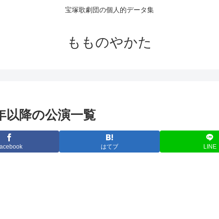
宝塚歌劇団の個人的データ集
もものやかた
0年以降の公演一覧
acebook
はてブ
LINE