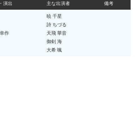
・演出
主な出演者
備考
暁 千星
詩 ちづる
 幸作
天飛 華音
御剣 海
大希 颯