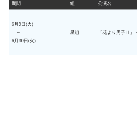
期間
組
公演名
6月9日(火)
～
星組
『花より男子Ⅱ』－Sh
6月30日(火)