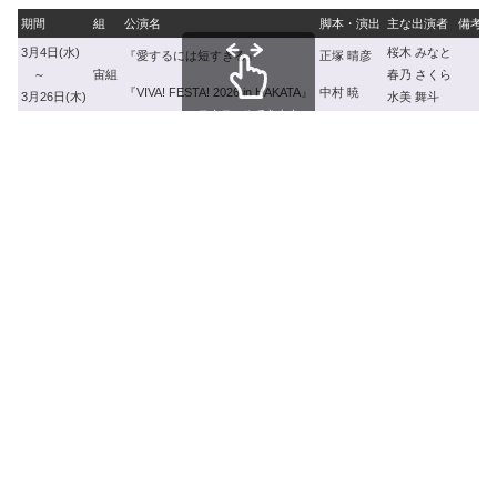
期間
組
公演名
脚本・演出
主な出演者
備考
3月4日(水)
桜木 みなと
『愛するには短すぎる』
正塚 晴彦
～
宙組
春乃 さくら
『VIVA! FESTA! 2026 in HAKATA』
中村 暁
3月26日(木)
水美 舞斗
スクロールできます