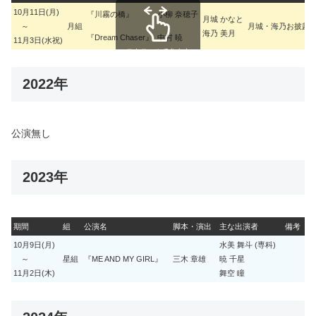
10月11日(月)
『川霧の橋』
小柳 奈穂子
月城 かなと
～
月組
月城・海乃お披露
海乃 美月
『Dream Chaser』
中村 暁
11月3日(水祝)
スクロールできます
2022年
公演無し
2023年
期間
組
公演名
脚本・演出
主な出演者
備考
10月9日(月)
水美 舞斗 (専科)
～
星組
『ME AND MY GIRL』
三木 章雄
暁 千星
11月2日(木)
舞空 瞳