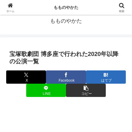
宝塚歌劇団の個人的データ集
もものやかた
ホーム
検索
もものやかた
宝塚歌劇団 博多座で行われた2020年以降
の公演一覧
X
Facebook
はてブ
LINE
コピー