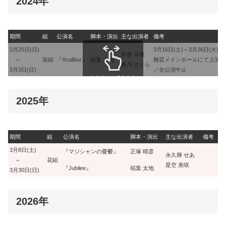
2024年
期間
組
公演名
脚本・演出
主な出演者
備考
2月25日(日)
3月16日(土)～3月26日(火)は
芹香 斗亜
～
宙組
『Xcalibur』
稲葉 太地
梅芸メインホールにて上演
春乃 さくら
3月3日(日)
／全公演中止
スクロールできます
2025年
期間
組
公演名
脚本・演出
主な出演者
備考
3月8日(土)
『マジシャンの憂鬱』
正塚 晴彦
永久輝 せあ
～
花組
星空 美咲
『Jubilee』
稲葉 太地
3月30日(日)
2026年