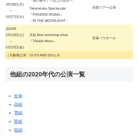
『花の業平』～忍ぶの乱れ～
4月28日(月)
全国ツアー公演
Takarazuka Spectacular
～
『PHOENIX RISING』
野
5月27日(火)
－IN THE MOONLIGHT－
2025年
5月10日(土)
月組 Bow workshop show
宝塚バウホール
樫
～
『Twinkle Moon』
5月23日(金)
（大劇場公演：GUYS AND DOLLS）
他組の2020年代の公演一覧
全体
花組
雪組
星組
宙組