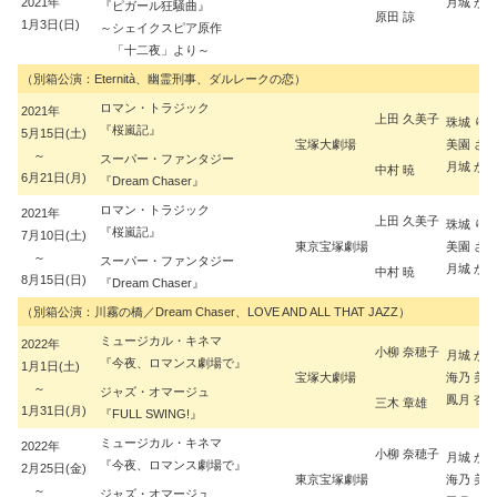
2021年
月城 か
『ピガール狂騒曲』
原田 諒
1月3日(日)
～シェイクスピア原作
「十二夜」より～
（別箱公演：Eternità、幽霊刑事、ダルレークの恋）
ロマン・トラジック
2021年
上田 久美子
珠城 り
『桜嵐記』
5月15日(土)
宝塚大劇場
美園 さ
～
スーパー・ファンタジー
月城 か
中村 暁
6月21日(月)
『Dream Chaser』
ロマン・トラジック
2021年
上田 久美子
珠城 り
『桜嵐記』
7月10日(土)
東京宝塚劇場
美園 さ
～
スーパー・ファンタジー
月城 か
中村 暁
8月15日(日)
『Dream Chaser』
（別箱公演：川霧の橋／Dream Chaser、LOVE AND ALL THAT JAZZ）
ミュージカル・キネマ
2022年
小柳 奈穂子
月城 か
『今夜、ロマンス劇場で』
1月1日(土)
宝塚大劇場
海乃 美
～
ジャズ・オマージュ
鳳月 杏
三木 章雄
1月31日(月)
『FULL SWING!』
ミュージカル・キネマ
2022年
小柳 奈穂子
月城 か
『今夜、ロマンス劇場で』
2月25日(金)
東京宝塚劇場
海乃 美
～
ジャズ・オマージュ