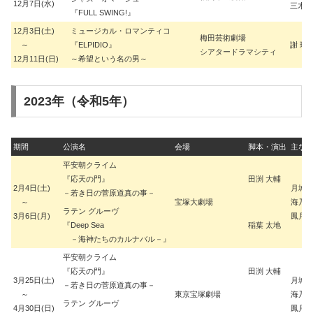
12月7日(水)
三木 
『FULL SWING!』
12月3日(土)
ミュージカル・ロマンティコ
梅田芸術劇場
～
『ELPIDIO』
謝 珠
シアタードラマシティ
12月11日(日)
～希望という名の男～
2023年（令和5年）
期間
公演名
会場
脚本・演出
主な
平安朝クライム
『応天の門』
田渕 大輔
2月4日(土)
月城 
－若き日の菅原道真の事－
～
宝塚大劇場
海乃 
ラテン グルーヴ
3月6日(月)
鳳月 
『Deep Sea
稲葉 太地
－海神たちのカルナバル－』
平安朝クライム
『応天の門』
田渕 大輔
3月25日(土)
月城 
－若き日の菅原道真の事－
～
東京宝塚劇場
海乃 
ラテン グルーヴ
4月30日(日)
鳳月 