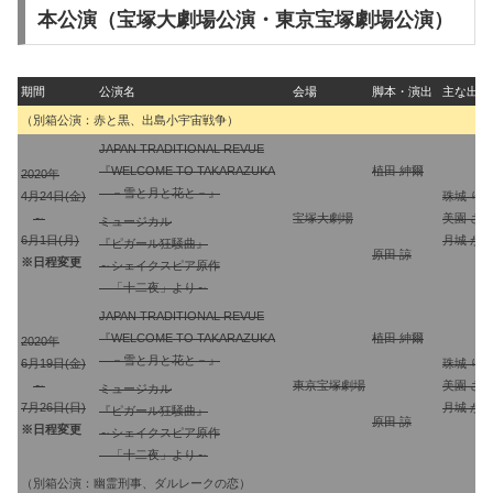
本公演（宝塚大劇場公演・東京宝塚劇場公演）
期間
公演名
会場
脚本・演出
主な出演
（別箱公演：赤と黒、出島小宇宙戦争）
JAPAN TRADITIONAL REVUE
『WELCOME TO TAKARAZUKA
植田 紳爾
2020年
－雪と月と花と－』
4月24日(金)
珠城 り
～
宝塚大劇場
美園 さ
ミュージカル
6月1日(月)
月城 か
『ピガール狂騒曲』
原田 諒
※日程変更
～シェイクスピア原作
「十二夜」より～
JAPAN TRADITIONAL REVUE
『WELCOME TO TAKARAZUKA
植田 紳爾
2020年
－雪と月と花と－』
6月19日(金)
珠城 り
～
東京宝塚劇場
美園 さ
ミュージカル
7月26日(日)
月城 か
『ピガール狂騒曲』
原田 諒
※日程変更
～シェイクスピア原作
「十二夜」より～
（別箱公演：幽霊刑事、ダルレークの恋）