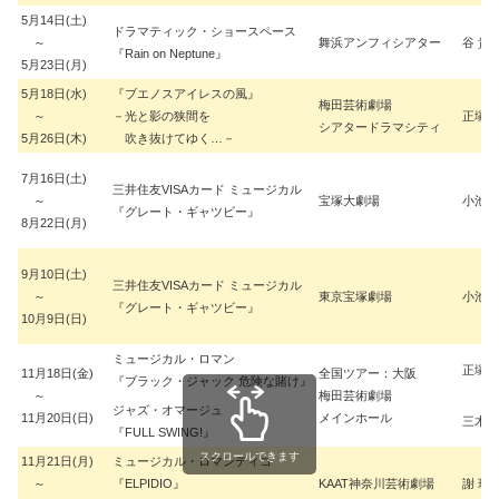
5月14日(土)
ドラマティック・ショースペース
～
舞浜アンフィシアター
谷 貴
『Rain on Neptune』
5月23日(月)
5月18日(水)
『ブエノスアイレスの風』
梅田芸術劇場
～
－光と影の狭間を
正塚 
シアタードラマシティ
5月26日(木)
吹き抜けてゆく…－
7月16日(土)
三井住友VISAカード ミュージカル
～
宝塚大劇場
小池 
『グレート・ギャツビー』
8月22日(月)
9月10日(土)
三井住友VISAカード ミュージカル
～
東京宝塚劇場
小池 
『グレート・ギャツビー』
10月9日(日)
ミュージカル・ロマン
正塚 
11月18日(金)
全国ツアー：大阪
『ブラック・ジャック 危険な賭け』
～
梅田芸術劇場
ジャズ・オマージュ
11月20日(日)
メインホール
三木 
『FULL SWING!』
スクロールできます
11月21日(月)
ミュージカル・ロマンティコ
～
『ELPIDIO』
KAAT神奈川芸術劇場
謝 珠