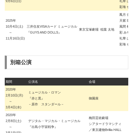
9月6日(日)
礼華 は
彩海 せ
鳳月 杏
2025年
天紫 珠
10月4日(土)
三井住友VISAカード ミュージカル
風間 柚
東京宝塚劇場
稲葉 太地
～
『GUYS AND DOLLS』
彩 みち
11月16日(日)
礼華 は
彩海 せ
別箱公演
期間
公演名
会場
脚
2020年
ミュージカル・ロマン
2月10日(月)
『赤と黒』
御園座
中
～
－原作 スタンダール－
3月4日(水)
2020年
梅田芸術劇場
2月8日(土)
デジタル・マジカル・ミュージカル
シアタードラマシティ
谷
～
『出島小宇宙戦争』
／東京建物Brillia HALL
3月1日(日)