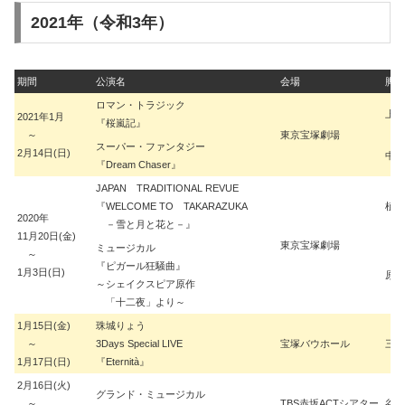
2021年（令和3年）
期間
公演名
会場
脚本
ロマン・トラジック
上田
2021年1月
『桜嵐記』
～
東京宝塚劇場
スーパー・ファンタジー
2月14日(日)
中村
『Dream Chaser』
JAPAN TRADITIONAL REVUE
『WELCOME TO TAKARAZUKA
植田
2020年
－雪と月と花と－』
11月20日(金)
東京宝塚劇場
ミュージカル
～
『ピガール狂騒曲』
1月3日(日)
原田
～シェイクスピア原作
「十二夜」より～
1月15日(金)
珠城りょう
～
3Days Special LIVE
宝塚バウホール
三木
1月17日(日)
『Eternità』
2月16日(火)
グランド・ミュージカル
～
TBS赤坂ACTシアター
谷 