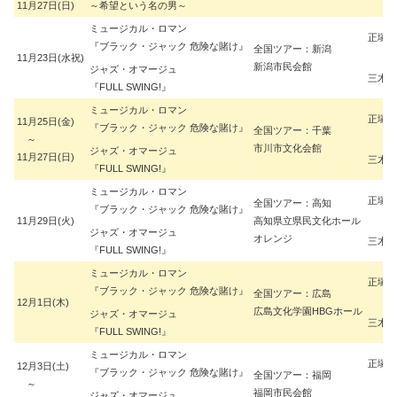
11月27日(日)
～希望という名の男～
ミュージカル・ロマン
正塚 
『ブラック・ジャック 危険な賭け』
全国ツアー：新潟
11月23日(水祝)
新潟市民会館
ジャズ・オマージュ
三木 
『FULL SWING!』
ミュージカル・ロマン
正塚 
11月25日(金)
『ブラック・ジャック 危険な賭け』
全国ツアー：千葉
～
市川市文化会館
ジャズ・オマージュ
11月27日(日)
三木 
『FULL SWING!』
ミュージカル・ロマン
正塚 
全国ツアー：高知
『ブラック・ジャック 危険な賭け』
11月29日(火)
高知県立県民文化ホール
ジャズ・オマージュ
オレンジ
三木 
『FULL SWING!』
ミュージカル・ロマン
正塚 
『ブラック・ジャック 危険な賭け』
全国ツアー：広島
12月1日(木)
広島文化学園HBGホール
ジャズ・オマージュ
三木 
『FULL SWING!』
ミュージカル・ロマン
正塚 
12月3日(土)
『ブラック・ジャック 危険な賭け』
全国ツアー：福岡
～
福岡市民会館
ジャズ・オマージュ