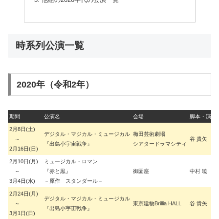
時系列公演一覧
2020年（令和2年）
期間
公演名
会場
脚本・演出
2月8日(土)
デジタル・マジカル・ミュージカル
梅田芸術劇場
～
谷 貴矢
『出島小宇宙戦争』
シアタードラマシティ
2月16日(日)
2月10日(月)
ミュージカル・ロマン
～
『赤と黒』
御園座
中村 暁
3月4日(水)
－原作 スタンダール－
2月24日(月)
デジタル・マジカル・ミュージカル
～
東京建物Brillia HALL
谷 貴矢
『出島小宇宙戦争』
3月1日(日)