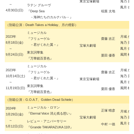
東京宝塚劇場
海乃 美
～
ラテン グルーヴ
鳳月 杏
4月30日(日)
『Deep Sea
稲葉 太地
－海神たちのカルナバル－』
（別箱公演：Death Takes a Holiday、月の燈影）
ミュージカル
2023年
月城 か
『フリューゲル
齋藤 吉正
8月18日(金)
海乃 美
－君がくれた翼－』
宝塚大劇場
～
鳳月 杏
東京詞華集
9月24日(日)
風間 柚
栗田 優香
『万華鏡百景色』
ミュージカル
2023年
月城 か
『フリューゲル
齋藤 吉正
10月14日(土)
海乃 美
－君がくれた翼－』
東京宝塚劇場
～
鳳月 杏
東京詞華集
11月19日(日)
風間 柚
栗田 優香
『万華鏡百景色』
（別箱公演：G.O.A.T、Golden Dead Schiele）
ミュージカル・ロマン
2024年
正塚 晴彦
月城 か
『Eternal Voice 消え残る想い』
3月29日(金)
宝塚大劇場
海乃 美
～
レビュー・アニバーサリー
鳳月 杏
中村 一徳
5月12日(日)
『Grande TAKARAZUKA 110!』