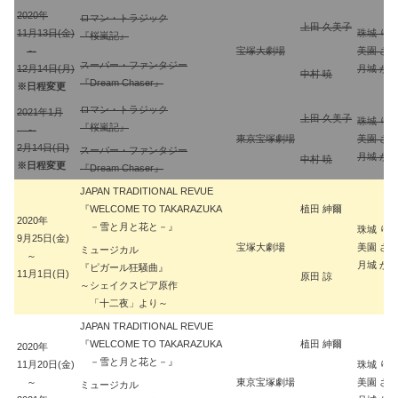
2020年
ロマン・トラジック
上田 久美子
11月13日(金)
珠城 り
『桜嵐記』
～
宝塚大劇場
美園 さ
スーパー・ファンタジー
12月14日(月)
月城 か
中村 暁
『Dream Chaser』
※日程変更
ロマン・トラジック
2021年1月
上田 久美子
珠城 り
『桜嵐記』
～
東京宝塚劇場
美園 さ
2月14日(日)
スーパー・ファンタジー
月城 か
中村 暁
※日程変更
『Dream Chaser』
JAPAN TRADITIONAL REVUE
『WELCOME TO TAKARAZUKA
植田 紳爾
2020年
－雪と月と花と－』
珠城 り
9月25日(金)
宝塚大劇場
美園 さ
ミュージカル
～
月城 か
『ピガール狂騒曲』
11月1日(日)
原田 諒
～シェイクスピア原作
「十二夜」より～
JAPAN TRADITIONAL REVUE
『WELCOME TO TAKARAZUKA
植田 紳爾
2020年
－雪と月と花と－』
11月20日(金)
珠城 り
～
東京宝塚劇場
美園 さ
ミュージカル