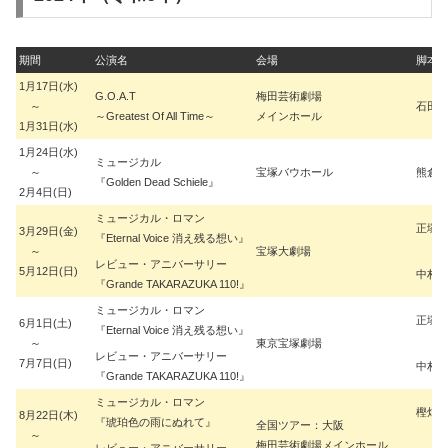
期間
公演名
会場
脚本
1月17日(水)
G.O.A.T
梅田芸術劇場
～
石田 
～Greatest Of All Time～
メインホール
1月31日(水)
1月24日(水)
ミュージカル
～
宝塚バウホール
熊倉 
『Golden Dead Schiele』
2月4日(日)
ミュージカル・ロマン
正塚 
3月29日(金)
『Eternal Voice 消え残る想い』
～
宝塚大劇場
レビュー・アニバーサリー
5月12日(日)
中村 
『Grande TAKARAZUKA 110!』
ミュージカル・ロマン
正塚 
6月1日(土)
『Eternal Voice 消え残る想い』
～
東京宝塚劇場
レビュー・アニバーサリー
7月7日(日)
中村 
『Grande TAKARAZUKA 110!』
ミュージカル・ロマン
樫畑 
8月22日(木)
『琥珀色の雨にぬれて』
全国ツアー：大阪
～
梅田芸術劇場メインホール
レビュー・アニバーサリー