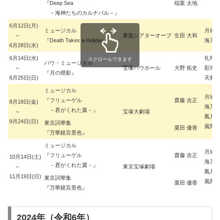
『Deep Sea
稲葉 太地
－海神たちのカルナバル－』
6月12日(月)
ミュージカル
月城 
～
東急シアターオーブ
生田 大和
『Death Takes a Holiday』
海乃 
6月28日(水)
6月14日(水)
礼華 
スクロールできます
バウ・ミュージカル
～
宝塚バウホール
大野 拓史
彩海 
『月の燈影』
6月25日(日)
天紫 
ミュージカル
月城 
『フリューゲル
齋藤 吉正
8月18日(金)
海乃 
－君がくれた翼－』
～
宝塚大劇場
鳳月 
9月24日(日)
東京詞華集
風間 
栗田 優香
『万華鏡百景色』
ミュージカル
月城 
『フリューゲル
齋藤 吉正
10月14日(土)
海乃 
－君がくれた翼－』
～
東京宝塚劇場
鳳月 
11月19日(日)
東京詞華集
風間 
栗田 優香
『万華鏡百景色』
2024年（令和6年）