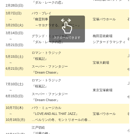
『ダル・レークの恋』
2月28日(日)
3月7日(日)
バウ・プレイ
～
『幽霊刑事
宝塚バウホール
石田
3月23日(火)
～サヨナラする、その前に～』
3月14日(日)
グランド・ミュージカル
梅田芸術劇場
スクロールできます
～
谷 
『ダル・レークの恋』
シアタードラマシティ
3月21日(日)
ロマン・トラジック
上田
5月15日(土)
『桜嵐記』
～
宝塚大劇場
スーパー・ファンタジー
6月21日(月)
中村
『Dream Chaser』
ロマン・トラジック
上田
7月10日(土)
『桜嵐記』
～
東京宝塚劇場
スーパー・ファンタジー
8月15日(日)
中村
『Dream Chaser』
10月7日(木)
バウ・ミュージカル
～
『LOVE AND ALL THAT JAZZ』
宝塚バウホール
谷 
10月18日(月)
…ベルリンの冬、モントリオールの春…
江戸切絵
小柳
『川霧の橋』