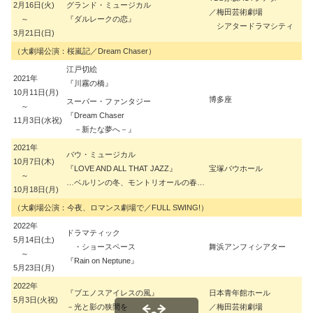
2月16日(火)
グランド・ミュージカル
／梅田芸術劇場
谷
～
『ダルレークの恋』
シアタードラマシティ
3月21日(日)
（大劇場公演：桜嵐記／Dream Chaser）
江戸切絵
小
2021年
『川霧の橋』
10月11日(月)
博多座
スーパー・ファンタジー
～
『Dream Chaser
三
11月3日(水祝)
－新たな夢へ－』
2021年
バウ・ミュージカル
10月7日(木)
『LOVE AND ALL THAT JAZZ』
宝塚バウホール
谷
～
…ベルリンの冬、モントリオールの春…
10月18日(月)
（大劇場公演：今夜、ロマンス劇場で／FULL SWING!）
2022年
ドラマティック
5月14日(土)
・ショースペース
舞浜アンフィシアター
谷
～
『Rain on Neptune』
5月23日(月)
2022年
『ブエノスアイレスの風』
日本青年館ホール
5月3日(火祝)
－光と影の狭間を
／梅田芸術劇場
正