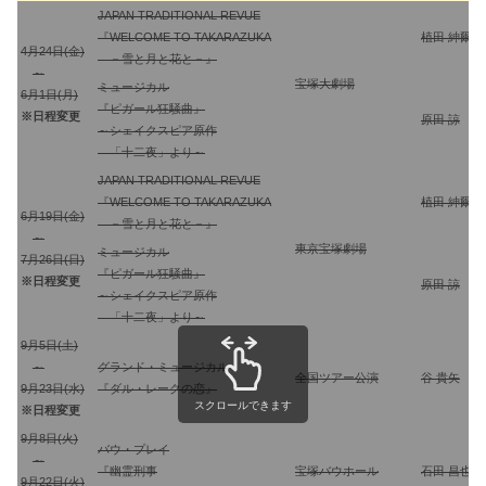
JAPAN TRADITIONAL REVUE
『WELCOME TO TAKARAZUKA
植田 紳爾
4月24日(金)
－雪と月と花と－』
～
宝塚大劇場
ミュージカル
6月1日(月)
『ピガール狂騒曲』
※日程変更
原田 諒
～シェイクスピア原作
「十二夜」より～
JAPAN TRADITIONAL REVUE
『WELCOME TO TAKARAZUKA
植田 紳爾
6月19日(金)
－雪と月と花と－』
～
東京宝塚劇場
ミュージカル
7月26日(日)
『ピガール狂騒曲』
※日程変更
原田 諒
～シェイクスピア原作
「十二夜」より～
9月5日(土)
～
グランド・ミュージカル
全国ツアー公演
谷 貴矢
9月23日(水)
『ダル・レークの恋』
スクロールできます
※日程変更
9月8日(火)
バウ・プレイ
～
『幽霊刑事
宝塚バウホール
石田 昌也
9月22日(火)