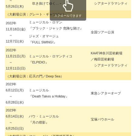
～
吹き抜けてゆく…－
シアタードラマシティ
5月26日(木)
（大劇場公演：グレート・ギャツビー）
スクロールできます
ミュージカル・ロマン
2022年
正
『ブラック・ジャック 危険な賭け』
11月18日(金)
全国ツアー公演
～
ジャズ・オマージュ
三
12月7日(水)
『FULL SWING!』
2022年
KAAT神奈川芸術劇場
11月21日(月)
ミュージカル・ロマンティコ
／梅田芸術劇場
謝
～
『ELPIDIO』
シアタードラマシティ
12月11日(日)
（大劇場公演：応天の門／Deep Sea）
2023年
6月12日(月)
ミュージカル
東急シアターオーブ
生
～
『Death Takes a Holiday』
6月28日(水)
2023年
6月14日(水)
バウ・ミュージカル
宝塚バウホール
大
～
『月の燈影』
6月25日(日)