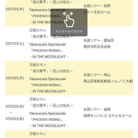
『花の業平』～忍ぶの乱れ～
全国ツアー：長野
5月15日(木)
Takarazuka Spectacular
ホクト文化ホール
『PHOENIX RISING』
－IN THE MOONLIGHT－
王朝ロマン
スクロールできます
『花の業平』～忍ぶの乱れ～
全国ツアー：愛知②
5月17日(土)
Takarazuka Spectacular
豊田市民文化会館
『PHOENIX RISING』
－IN THE MOONLIGHT－
王朝ロマン
『花の業平』～忍ぶの乱れ～
全国ツアー：岡山
5月19日(月)
Takarazuka Spectacular
岡山芸術創造劇場 ハレノワ 大劇場
『PHOENIX RISING』
－IN THE MOONLIGHT－
王朝ロマン
『花の業平』～忍ぶの乱れ～
5月21日(水)
全国ツアー：福岡
～
Takarazuka Spectacular
福岡サンパレス ホテル＆ホール
5月23日(金)
『PHOENIX RISING』
－IN THE MOONLIGHT－
王朝ロマン