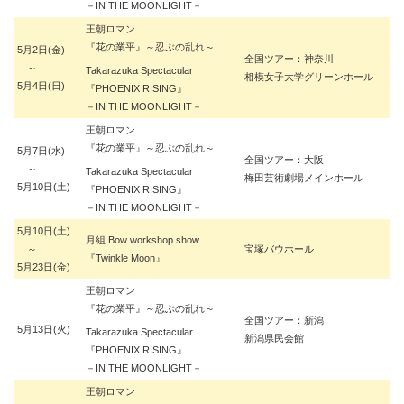
－IN THE MOONLIGHT－
王朝ロマン
『花の業平』～忍ぶの乱れ～
5月2日(金)
全国ツアー：神奈川
～
Takarazuka Spectacular
相模女子大学グリーンホール
5月4日(日)
『PHOENIX RISING』
－IN THE MOONLIGHT－
王朝ロマン
『花の業平』～忍ぶの乱れ～
5月7日(水)
全国ツアー：大阪
～
Takarazuka Spectacular
梅田芸術劇場メインホール
5月10日(土)
『PHOENIX RISING』
－IN THE MOONLIGHT－
5月10日(土)
月組 Bow workshop show
～
宝塚バウホール
『Twinkle Moon』
5月23日(金)
王朝ロマン
『花の業平』～忍ぶの乱れ～
全国ツアー：新潟
5月13日(火)
Takarazuka Spectacular
新潟県民会館
『PHOENIX RISING』
－IN THE MOONLIGHT－
王朝ロマン