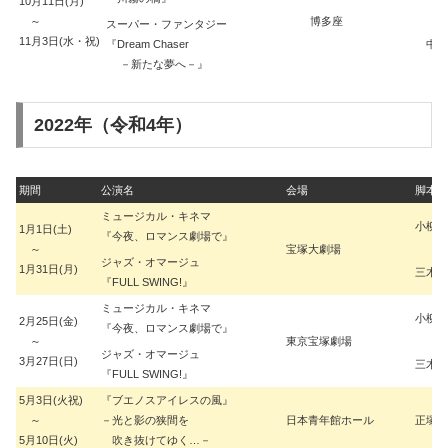
10月11日(月)
～
博多座
スーパー・ファンタジー
11月3日(水・祝)
『Dream Chaser
中村
－新たな夢へ－』
2022年（令和4年）
期間
公演名
会場
脚本・
ミュージカル・キネマ
小柳 
1月1日(土)
『今夜、ロマンス劇場で』
～
宝塚大劇場
ジャズ・オマージュ
1月31日(月)
三木 
『FULL SWING!』
ミュージカル・キネマ
小柳 
2月25日(金)
『今夜、ロマンス劇場で』
～
東京宝塚劇場
ジャズ・オマージュ
3月27日(日)
三木 
『FULL SWING!』
5月3日(火祝)
『ブエノスアイレスの風』
～
－光と影の狭間を
日本青年館ホール
正塚 
5月10日(火)
吹き抜けてゆく…－