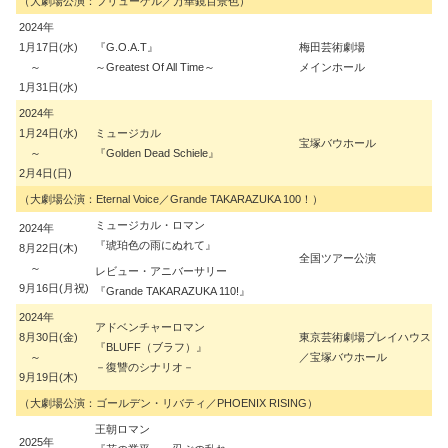
（大劇場公演：フリューゲル／万華鏡百景色）
2024年
1月17日(水)
『G.O.A.T』
梅田芸術劇場
石
～
～Greatest Of All Time～
メインホール
1月31日(水)
2024年
1月24日(水)
ミュージカル
宝塚バウホール
熊
～
『Golden Dead Schiele』
2月4日(日)
（大劇場公演：Eternal Voice／Grande TAKARAZUKA 100！）
ミュージカル・ロマン
2024年
樫
『琥珀色の雨にぬれて』
8月22日(木)
全国ツアー公演
～
レビュー・アニバーサリー
中
9月16日(月祝)
『Grande TAKARAZUKA 110!』
2024年
アドベンチャーロマン
8月30日(金)
東京芸術劇場プレイハウス
『BLUFF（ブラフ）』
正
～
／宝塚バウホール
－復讐のシナリオ－
9月19日(木)
（大劇場公演：ゴールデン・リバティ／PHOENIX RISING）
王朝ロマン
大
2025年