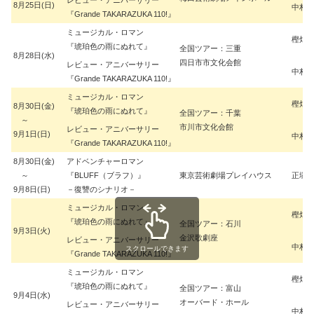
8月25日(日)
中村 
『Grande TAKARAZUKA 110!』
ミュージカル・ロマン
樫畑 
『琥珀色の雨にぬれて』
全国ツアー：三重
8月28日(水)
四日市市文化会館
レビュー・アニバーサリー
中村 
『Grande TAKARAZUKA 110!』
ミュージカル・ロマン
樫畑 
8月30日(金)
『琥珀色の雨にぬれて』
全国ツアー：千葉
～
市川市文化会館
レビュー・アニバーサリー
9月1日(日)
中村 
『Grande TAKARAZUKA 110!』
8月30日(金)
アドベンチャーロマン
～
『BLUFF（ブラフ）』
東京芸術劇場プレイハウス
正塚 
9月8日(日)
－復讐のシナリオ－
ミュージカル・ロマン
樫畑 
『琥珀色の雨にぬれて』
全国ツアー：石川
9月3日(火)
金沢歌劇座
レビュー・アニバーサリー
中村 
スクロールできます
『Grande TAKARAZUKA 110!』
ミュージカル・ロマン
樫畑 
『琥珀色の雨にぬれて』
全国ツアー：富山
9月4日(水)
オーバード・ホール
レビュー・アニバーサリー
中村 