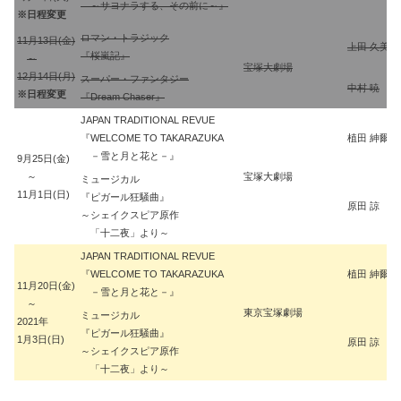
～サヨナラする、その前に～』
※日程変更
ロマン・トラジック
11月13日(金)
上田 久美子
『桜嵐記』
～
宝塚大劇場
12月14日(月)
スーパー・ファンタジー
中村 暁
※日程変更
『Dream Chaser』
JAPAN TRADITIONAL REVUE
『WELCOME TO TAKARAZUKA
植田 紳爾
－雪と月と花と－』
9月25日(金)
～
宝塚大劇場
ミュージカル
11月1日(日)
『ピガール狂騒曲』
原田 諒
～シェイクスピア原作
「十二夜」より～
JAPAN TRADITIONAL REVUE
『WELCOME TO TAKARAZUKA
植田 紳爾
11月20日(金)
－雪と月と花と－』
～
東京宝塚劇場
ミュージカル
2021年
『ピガール狂騒曲』
1月3日(日)
原田 諒
～シェイクスピア原作
「十二夜」より～