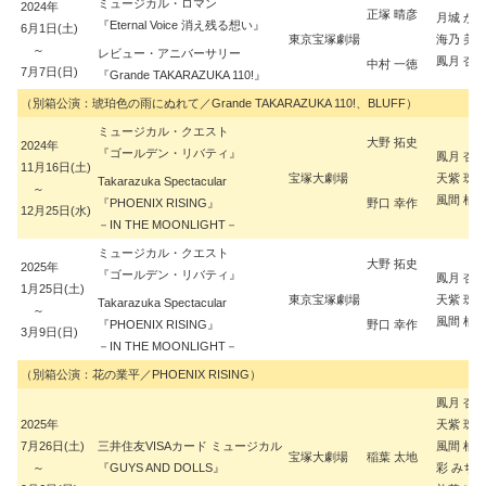
ミュージカル・ロマン
2024年
正塚 晴彦
月城 か
『Eternal Voice 消え残る想い』
6月1日(土)
東京宝塚劇場
海乃 美
～
レビュー・アニバーサリー
鳳月 杏
中村 一徳
7月7日(日)
『Grande TAKARAZUKA 110!』
（別箱公演：琥珀色の雨にぬれて／Grande TAKARAZUKA 110!、BLUFF）
ミュージカル・クエスト
大野 拓史
2024年
『ゴールデン・リバティ』
鳳月 杏
11月16日(土)
宝塚大劇場
天紫 珠
Takarazuka Spectacular
～
風間 柚
『PHOENIX RISING』
野口 幸作
12月25日(水)
－IN THE MOONLIGHT－
ミュージカル・クエスト
大野 拓史
2025年
『ゴールデン・リバティ』
鳳月 杏
1月25日(土)
東京宝塚劇場
天紫 珠
Takarazuka Spectacular
～
風間 柚
『PHOENIX RISING』
野口 幸作
3月9日(日)
－IN THE MOONLIGHT－
（別箱公演：花の業平／PHOENIX RISING）
鳳月 杏
2025年
天紫 珠
7月26日(土)
三井住友VISAカード ミュージカル
風間 柚
宝塚大劇場
稲葉 太地
～
『GUYS AND DOLLS』
彩 みち