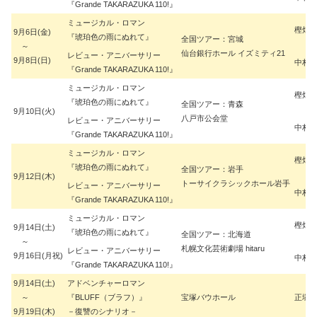
『Grande TAKARAZUKA 110!』
ミュージカル・ロマン
樫畑 
9月6日(金)
『琥珀色の雨にぬれて』
全国ツアー：宮城
～
仙台銀行ホール イズミティ21
レビュー・アニバーサリー
9月8日(日)
中村 
『Grande TAKARAZUKA 110!』
ミュージカル・ロマン
樫畑 
『琥珀色の雨にぬれて』
全国ツアー：青森
9月10日(火)
八戸市公会堂
レビュー・アニバーサリー
中村 
『Grande TAKARAZUKA 110!』
ミュージカル・ロマン
樫畑 
『琥珀色の雨にぬれて』
全国ツアー：岩手
9月12日(木)
トーサイクラシックホール岩手
レビュー・アニバーサリー
中村 
『Grande TAKARAZUKA 110!』
ミュージカル・ロマン
樫畑 
9月14日(土)
『琥珀色の雨にぬれて』
全国ツアー：北海道
～
札幌文化芸術劇場 hitaru
レビュー・アニバーサリー
9月16日(月祝)
中村 
『Grande TAKARAZUKA 110!』
9月14日(土)
アドベンチャーロマン
～
『BLUFF（ブラフ）』
宝塚バウホール
正塚 
9月19日(木)
－復讐のシナリオ－