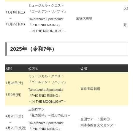
ミュージカル・クエスト
大野 
『ゴールデン・リバティ』
11月16日(土)
～
宝塚大劇場
Takarazuka Spectacular
12月25日(水)
『PHOENIX RISING』
野口 
－IN THE MOONLIGHT－
2025年（令和7年）
期間
公演名
会場
ミュージカル・クエスト
『ゴールデン・リバティ』
1月25日(土)
～
東京宝塚劇場
Takarazuka Spectacular
3月9日(日)
『PHOENIX RISING』
－IN THE MOONLIGHT－
王朝ロマン
『花の業平』～忍ぶの乱れ～
4月28日(月)
全国ツアー：愛知①
～
Takarazuka Spectacular
刈谷市総合文化センター
4月29日(火祝)
『PHOENIX RISING』