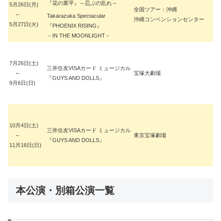
『花の業平』～忍ぶの乱れ～
5月26日(月)
全国ツアー：沖縄
～
Takarazuka Spectacular
沖縄コンベンションセンター
5月27日(火)
『PHOENIX RISING』
－IN THE MOONLIGHT－
7月26日(土)
三井住友VISAカード ミュージカル
～
宝塚大劇場
『GUYS AND DOLLS』
9月6日(日)
10月4日(土)
三井住友VISAカード ミュージカル
～
東京宝塚劇場
『GUYS AND DOLLS』
11月16日(日)
本公演・別箱公演一覧