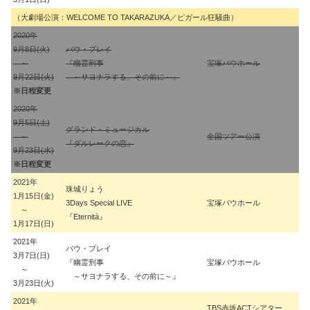
（大劇場公演：WELCOME TO TAKARAZUKA／ピガール狂騒曲）
2020年
9月8日(火)
バウ・プレイ
～
『幽霊刑事
宝塚バウホール
石
9月22日(火)
～サヨナラする、その前に～』
※日程変更
2020年
9月5日(土)
グランド・ミュージカル
～
全国ツアー公演
谷
『ダルレークの恋』
9月23日(水)
※日程変更
2021年
珠城りょう
1月15日(金)
3Days Special LIVE
宝塚バウホール
三
～
『Eternità』
1月17日(日)
2021年
バウ・プレイ
3月7日(日)
『幽霊刑事
宝塚バウホール
石
～
～サヨナラする、その前に～』
3月23日(火)
2021年
TBS赤坂ACTシアター