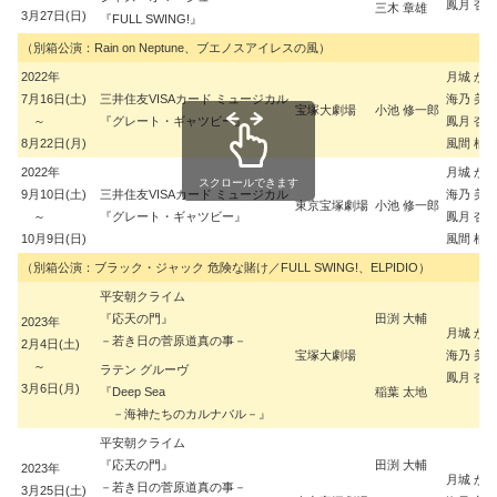
鳳月 杏
三木 章雄
3月27日(日)
『FULL SWING!』
（別箱公演：Rain on Neptune、ブエノスアイレスの風）
2022年
月城 か
7月16日(土)
三井住友VISAカード ミュージカル
海乃 美
宝塚大劇場
小池 修一郎
～
『グレート・ギャツビー』
鳳月 杏
8月22日(月)
風間 柚
2022年
月城 か
スクロールできます
9月10日(土)
三井住友VISAカード ミュージカル
海乃 美
東京宝塚劇場
小池 修一郎
～
『グレート・ギャツビー』
鳳月 杏
10月9日(日)
風間 柚
（別箱公演：ブラック・ジャック 危険な賭け／FULL SWING!、ELPIDIO）
平安朝クライム
『応天の門』
田渕 大輔
2023年
月城 か
－若き日の菅原道真の事－
2月4日(土)
宝塚大劇場
海乃 美
～
ラテン グルーヴ
鳳月 杏
3月6日(月)
『Deep Sea
稲葉 太地
－海神たちのカルナバル－』
平安朝クライム
『応天の門』
田渕 大輔
2023年
月城 か
－若き日の菅原道真の事－
3月25日(土)