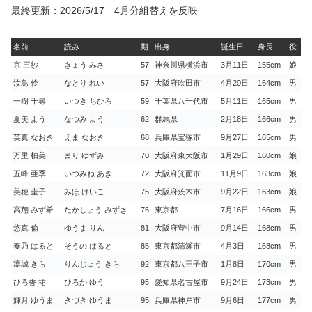
最終更新：2026/5/17 4月分組替えを反映
名前
読み
期
出身
誕生日
身長
役
京 三紗
きょう みさ
57
神奈川県横浜市
3月11日
155cm
娘
汝鳥 伶
なとり れい
57
大阪府吹田市
4月20日
164cm
男
一樹 千尋
いつき ちひろ
59
千葉県八千代市
5月11日
165cm
男
夏美 よう
なつみ よう
62
群馬県
2月18日
166cm
男
英真 なおき
えま なおき
68
兵庫県宝塚市
9月27日
165cm
男
万里 柚美
まり ゆずみ
70
大阪府東大阪市
1月29日
160cm
娘
五峰 亜季
いつみね あき
72
大阪府箕面市
11月9日
163cm
娘
美穂 圭子
みほ けいこ
75
大阪府茨木市
9月22日
163cm
娘
高翔 みず希
たかしょう みずき
76
東京都
7月16日
166cm
男
悠真 倫
ゆうま りん
81
大阪府豊中市
9月14日
168cm
男
奏乃 はると
そうの はると
85
東京都清瀬市
4月3日
168cm
男
凛城 きら
りんじょう きら
92
東京都八王子市
1月8日
170cm
男
ひろ香 祐
ひろか ゆう
95
愛知県名古屋市
9月24日
173cm
男
輝月 ゆうま
きづき ゆうま
95
兵庫県神戸市
9月6日
177cm
男