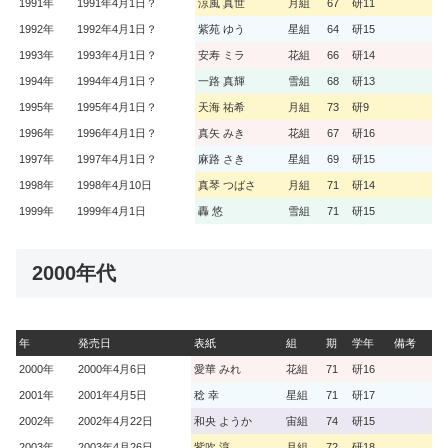
1991年
1991年4月1日？
涼風 真世
月組
67
研11
1992年
1992年4月1日？
紫苑 ゆう
星組
64
研15
1993年
1993年4月1日？
安寿 ミラ
花組
66
研14
1994年
1994年4月1日？
一路 真輝
雪組
68
研13
1995年
1995年4月1日？
天海 祐希
月組
73
研9
1996年
1996年4月1日？
真矢 みき
花組
67
研16
1997年
1997年4月1日？
麻路 さき
星組
69
研15
1998年
1998年4月10日
真琴 つばさ
月組
71
研14
1999年
1999年4月1日
轟 悠
雪組
71
研15
2000年代
年
発売日
表紙
組
期
学年
備考
2000年
2000年4月6日
愛華 みれ
花組
71
研16
2001年
2001年4月5日
稔 幸
星組
71
研17
2002年
2002年4月22日
和央 ようか
宙組
74
研15
2003年
2003年4月26日
紫吹 淳
月組
72
研18