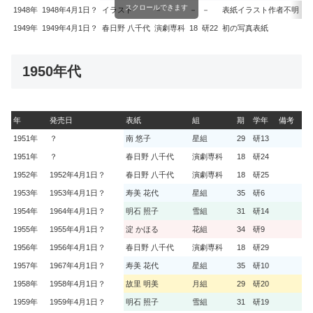
スクロールできます
1948年
1948年4月1日？
イラスト
－
－
－
表紙イラスト作者不明
1949年
1949年4月1日？
春日野 八千代
演劇専科
18
研22
初の写真表紙
1950年代
年
発売日
表紙
組
期
学年
備考
1951年
？
南 悠子
星組
29
研13
1951年
？
春日野 八千代
演劇専科
18
研24
1952年
1952年4月1日？
春日野 八千代
演劇専科
18
研25
1953年
1953年4月1日？
寿美 花代
星組
35
研6
1954年
1964年4月1日？
明石 照子
雪組
31
研14
1955年
1955年4月1日？
淀 かほる
花組
34
研9
1956年
1956年4月1日？
春日野 八千代
演劇専科
18
研29
1957年
1967年4月1日？
寿美 花代
星組
35
研10
1958年
1958年4月1日？
故里 明美
月組
29
研20
1959年
1959年4月1日？
明石 照子
雪組
31
研19