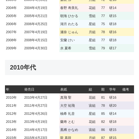
2004年
2004年4月19日
春野 寿美礼
花組
77
研14
2005年
2005年4月21日
朝海 ひかる
雪組
77
研15
2006年
2006年4月25日
湖月 わたる
星組
75
研18
2007年
2007年4月19日
瀬奈 じゅん
月組
78
研16
2008年
2008年4月15日
安蘭 けい
星組
77
研18
2009年
2009年4月30日
水 夏希
雪組
79
研17
2010年代
年
発売日
表紙
組
期
学年
備考
2010年
2010年4月27日
真飛 聖
花組
81
研16
2011年
2011年4月27日
大空 祐飛
宙組
78
研20
2012年
2012年4月26日
柚希 礼音
星組
85
研14
2013年
2013年4月19日
蘭寿 とむ
花組
82
研18
2014年
2014年4月17日
凰稀 かなめ
宙組
86
研15
2015年
2015年4月23日
龍 真咲
月組
87
研15