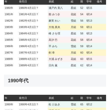
年
発売日
表紙
組
期
学年
備考
1980年
1980年4月1日？
瀬戸内 美八
星組
52
研15
1981年
1981年4月1日？
順 みつき
花組
54
研14
1982年
1982年4月1日？
麻実 れい
雪組
56
研13
1983年
1983年4月1日？
大地 真央
月組
59
研11
1984年
1984年4月1日？
峰 さを理
星組
58
研13
1985年
1985年4月1日？
高汐 巴
花組
58
研14
1986年
1986年4月1日？
平 みち
雪組
59
研14
1987年
1987年4月1日？
剣 幸
月組
60
研14
1988年
1988年4月1日？
大浦 みずき
花組
60
研15
1989年
1989年4月1日？
日向 薫
星組
62
研14
1990年代
年
発売日
表紙
組
期
学年
備考
1990年
1990年4月1日？
杜 けあき
雪組
65
研12