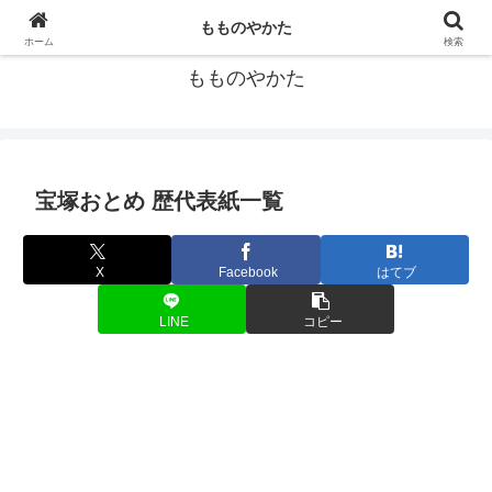
宝塚歌劇団の個人的データ集
もものやかた
ホーム
検索
もものやかた
宝塚おとめ 歴代表紙一覧
X
Facebook
はてブ
LINE
コピー