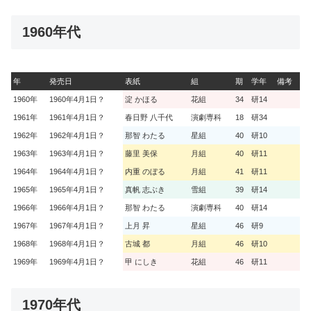
1960年代
年
発売日
表紙
組
期
学年
備考
1960年
1960年4月1日？
淀 かほる
花組
34
研14
1961年
1961年4月1日？
春日野 八千代
演劇専科
18
研34
1962年
1962年4月1日？
那智 わたる
星組
40
研10
1963年
1963年4月1日？
藤里 美保
月組
40
研11
1964年
1964年4月1日？
内重 のぼる
月組
41
研11
1965年
1965年4月1日？
真帆 志ぶき
雪組
39
研14
1966年
1966年4月1日？
那智 わたる
演劇専科
40
研14
1967年
1967年4月1日？
上月 昇
星組
46
研9
1968年
1968年4月1日？
古城 都
月組
46
研10
1969年
1969年4月1日？
甲 にしき
花組
46
研11
1970年代