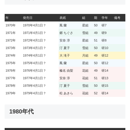
年
発売日
表紙
組
期
学年
備考
1970年
1970年4月1日？
鳳 蘭
星組
50
研7
1971年
1971年4月1日？
郷 ちぐさ
雪組
49
研9
1972年
1972年4月1日？
安奈 淳
星組
51
研8
1973年
1973年4月1日？
汀 夏子
雪組
50
研10
1974年
1974年4月1日？
大 滝子
月組
49
研12
1975年
1975年4月1日？
鳳 蘭
星組
50
研12
1976年
1976年4月1日？
榛名 由梨
花組
49
研14
1977年
1977年4月1日？
安奈 淳
花組
51
研13
1978年
1978年4月1日？
汀 夏子
雪組
50
研15
1979年
1979年4月1日？
松 あきら
花組
52
研14
1980年代