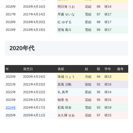
2016年
2016年4月16日
明日海 りお
花組
89
研14
2017年
2017年4月14日
早霧 せいな
雪組
87
研17
2018年
2018年4月20日
紅 ゆずる
星組
88
研17
2019年
2019年4月19日
望海 風斗
雪組
89
研17
2020年代
年
発売日
表紙
組
期
学年
備考
2020年
2020年4月24日
珠城 りょう
月組
94
研13
2021年
2021年4月23日
真風 涼帆
宙組
92
研16
2022年
2022年4月22日
礼 真琴
星組
95
研14
2023年
2023年4月25日
柚香 光
花組
95
研15
2024年
2024年4月17日
彩風 咲奈
雪組
93
研18
2025年
2025年4月11日
永久輝 せあ
花組
97
研15