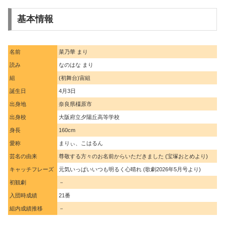
基本情報
名前
菜乃華 まり
読み
なのはな まり
組
(初舞台)宙組
誕生日
4月3日
出身地
奈良県橿原市
出身校
大阪府立夕陽丘高等学校
身長
160cm
愛称
まりぃ、こはるん
芸名の由来
尊敬する方々のお名前からいただきました (宝塚おとめより)
キャッチフレーズ
元気いっぱいいつも明るく心晴れ (歌劇2026年5月号より)
初観劇
－
入団時成績
21番
組内成績推移
－