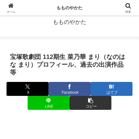
宝塚歌劇団の個人的データ集
もものやかた
ホーム
検索
もものやかた
宝塚歌劇団 112期生 菜乃華 まり（なのは
な まり）プロフィール、過去の出演作品
等
X
Facebook
はてブ
LINE
コピー