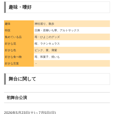
趣味・嗜好
趣味
神社巡り、散歩
特技
日舞・若柳いち華、アルトサックス
集めている品
苺・ひよこのグッズ
好きな花
桜、ラナンキュラス
好きな色
ピンク、黄、薄紫
好きな食べ物
苺、和菓子、焼いも
好きな言葉
－
舞台に関して
初舞台公演
2026年5月23日(土)～7月5日(日)